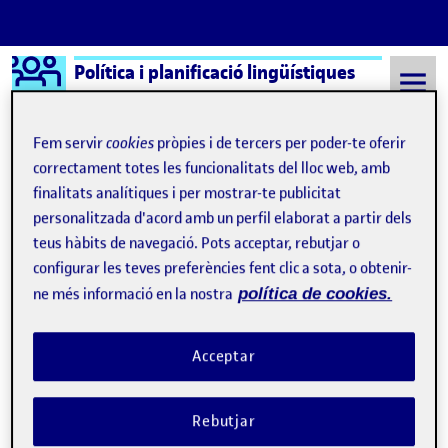
Logo Ágora
Política i planificació lingüístiques
Saltar al contingut
Fem servir
cookies
pròpies i de tercers per poder-te oferir
correctament totes les funcionalitats del lloc web, amb
finalitats analítiques i per mostrar-te publicitat
Semestre 20212 - Aula 1
Quelic Berga Carreras
personalitzada d'acord amb un perfil elaborat a partir dels
Quelic Berga Carreras
teus hàbits de navegació. Pots acceptar, rebutjar o
configurar les teves preferències fent clic a sota, o obtenir-
ne més informació en la nostra
política de cookies.
Benvinguts i benvingudes!
Publicat per
Publicat per
Quelic Berga Carreras
Visibilitat:
Data de publicació
8 setembre, 2021 11:10 pm
Públic
-
8 Set. 2021
Acceptar
Rebutjar