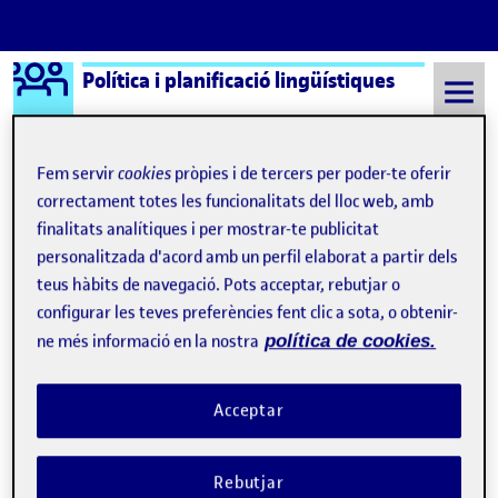
Logo Ágora
Política i planificació lingüístiques
Saltar al contingut
Fem servir
cookies
pròpies i de tercers per poder-te oferir
correctament totes les funcionalitats del lloc web, amb
Semestre 20212 - Aula 1
Quelic Berga Carreras
finalitats analítiques i per mostrar-te publicitat
personalitzada d'acord amb un perfil elaborat a partir dels
Quelic Berga Carreras
teus hàbits de navegació. Pots acceptar, rebutjar o
configurar les teves preferències fent clic a sota, o obtenir-
ne més informació en la nostra
política de cookies.
Acceptar
Rebutjar