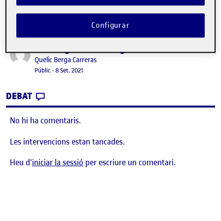
Configurar
Benvinguts i benvingudes!
Publicat per
Publicat per
Quelic Berga Carreras
Visibilitat:
Data de publicació
8 setembre, 2021 11:10 pm
Públic
-
8 Set. 2021
CONTRIBUTION
0
EL BENVINGUTS I BENVINGUDES!
DEBAT
No hi ha comentaris.
Les intervencions estan tancades.
Heu d'
iniciar la sessió
per escriure un comentari.