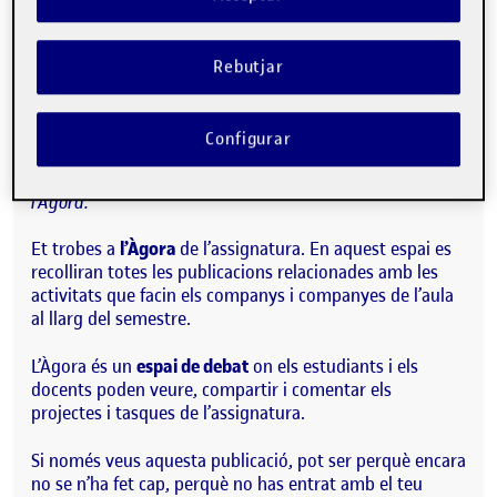
Publicat per
Quelic Berga Carreras
Visibilitat:
Data de publicació
8 setembre, 2021 11:10 pm
Públic
-
8 Set. 2021
Rebutjar
Hola!
Configurar
Aquesta publicació s’ha generat automàticament a
l’Àgora.
Et trobes a
l’Àgora
de l’assignatura. En aquest espai es
recolliran totes les publicacions relacionades amb les
activitats que facin els companys i companyes de l’aula
al llarg del semestre.
L’Àgora és un
espai de debat
on els estudiants i els
docents poden veure, compartir i comentar els
projectes i tasques de l’assignatura.
Si només veus aquesta publicació, pot ser perquè encara
no se n’ha fet cap, perquè no has entrat amb el teu