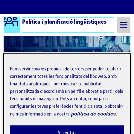
Logo Ágora
Política i planificació lingüístiques
Saltar al contingut
Semestre 20212 - Aula 1
8 Setembre, 2021
Fem servir
cookies
pròpies i de tercers per poder-te oferir
8 Setembre, 2021
correctament totes les funcionalitats del lloc web, amb
finalitats analítiques i per mostrar-te publicitat
personalitzada d'acord amb un perfil elaborat a partir dels
teus hàbits de navegació. Pots acceptar, rebutjar o
configurar les teves preferències fent clic a sota, o obtenir-
ne més informació en la nostra
política de cookies.
Benvinguts i benvingudes!
Publicat per
expa
Acceptar