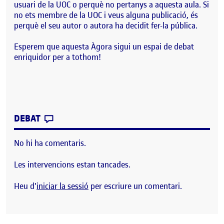
usuari de la UOC o perquè no pertanys a aquesta aula. Si
no ets membre de la UOC i veus alguna publicació, és
perquè el seu autor o autora ha decidit fer-la pública.
Esperem que aquesta Àgora sigui un espai de debat
enriquidor per a tothom!
CONTRIBUTION
0
EL BENVINGUTS I BENVINGUDES!
DEBAT
No hi ha comentaris.
Les intervencions estan tancades.
Heu d'
iniciar la sessió
per escriure un comentari.